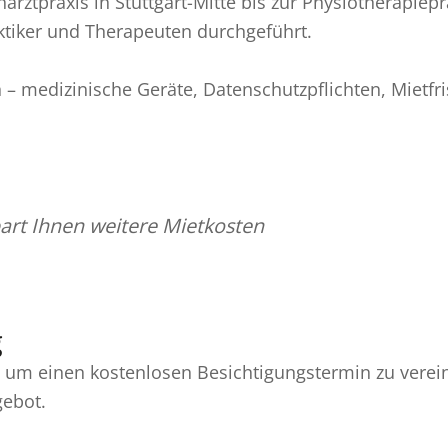
narztpraxis in Stuttgart-Mitte bis zur Physiotherapie
aktiker und Therapeuten durchgeführt.
 – medizinische Geräte, Datenschutzpflichten, Mietf
art Ihnen weitere Mietkosten
g
, um einen kostenlosen Besichtigungstermin zu vere
gebot.