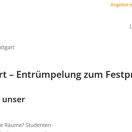
Angebot 
ttgart
rt – Entrümpelung zum Festp
– unser
die Räume? Studenten-