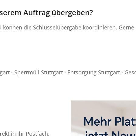
unserem Auftrag übergeben?
d können die Schlüsselübergabe koordinieren. Gerne
gart
·
Sperrmüll Stuttgart
·
Entsorgung Stuttgart
·
Gesc
ekt in Ihr Postfach.