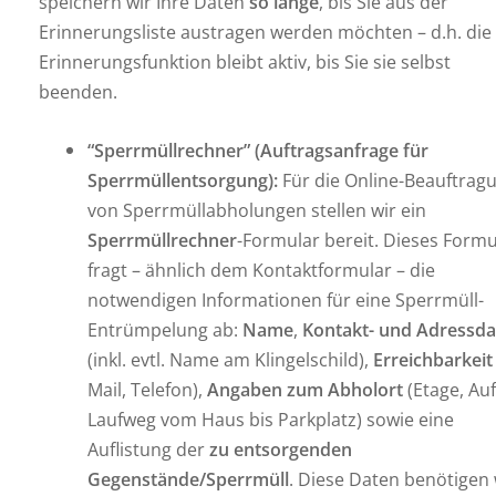
speichern wir Ihre Daten
so lange
, bis Sie aus der
Erinnerungsliste austragen werden möchten – d.h. die
Erinnerungsfunktion bleibt aktiv, bis Sie sie selbst
beenden.
“Sperrmüllrechner” (Auftragsanfrage für
Sperrmüllentsorgung):
Für die Online-Beauftrag
von Sperrmüllabholungen stellen wir ein
Sperrmüllrechner
-Formular bereit. Dieses Formu
fragt – ähnlich dem Kontaktformular – die
notwendigen Informationen für eine Sperrmüll-
Entrümpelung ab:
Name
,
Kontakt- und Adressd
(inkl. evtl. Name am Klingelschild),
Erreichbarkeit
Mail, Telefon),
Angaben zum Abholort
(Etage, Au
Laufweg vom Haus bis Parkplatz) sowie eine
Auflistung der
zu entsorgenden
Gegenstände/Sperrmüll
. Diese Daten benötigen 