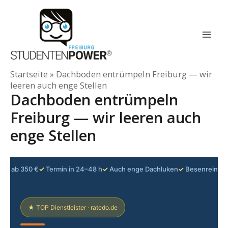
Zum
Inhalt
springen
Mai
Men
Startseite
»
Dachboden entrümpeln Freiburg — wir
leeren auch enge Stellen
Dachboden entrümpeln
Freiburg — wir leeren auch
enge Stellen
eis ab 350 €
✓
Termin in 24–48 h
✓
Auch enge Dachluken
✓
Besenreine 
★ TOP Dienstleister · ratedo.de