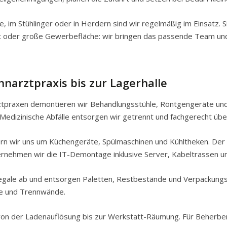
, im Stühlinger oder in Herdern sind wir regelmäßig im Einsatz. S
t oder große Gewerbefläche: wir bringen das passende Team und d
narztpraxis bis zur Lagerhalle
rztpraxen demontieren wir Behandlungsstühle, Röntgengeräte un
Medizinische Abfälle entsorgen wir getrennt und fachgerecht über
 wir uns um Küchengeräte, Spülmaschinen und Kühltheken. Der 
rnehmen wir die IT-Demontage inklusive Server, Kabeltrassen un
Regale ab und entsorgen Paletten, Restbestände und Verpackungs
e und Trennwände.
: von der Ladenauflösung bis zur Werkstatt-Räumung. Für Beherbe