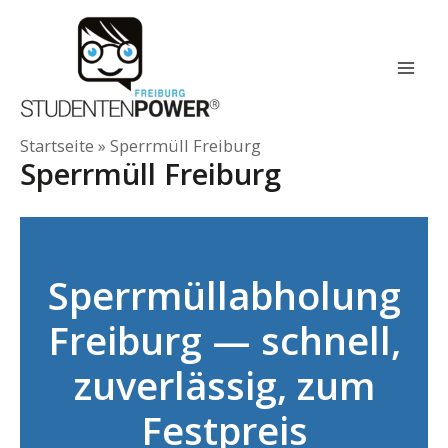
Zum
Inhalt
springen
Mai
Men
Startseite
»
Sperrmüll Freiburg
Sperrmüll Freiburg
Sperrmüllabholung
Freiburg — schnell,
zuverlässig, zum
Festpreis