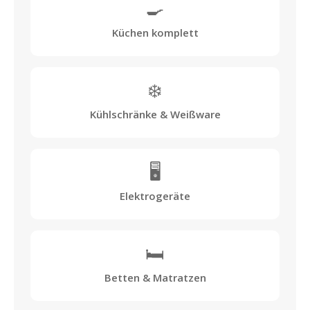
🍳
Küchen komplett
❄️
Kühlschränke & Weißware
🖥️
Elektrogeräte
🛏️
Betten & Matratzen