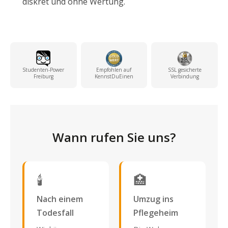
diskret und ohne Wertung.
Studenten-Power
Empfohlen auf
SSL gesicherte
Freiburg
KennstDuEinen
Verbindung
Wann rufen Sie uns?
🕯️
🏥
Nach einem
Umzug ins
Todesfall
Pflegeheim