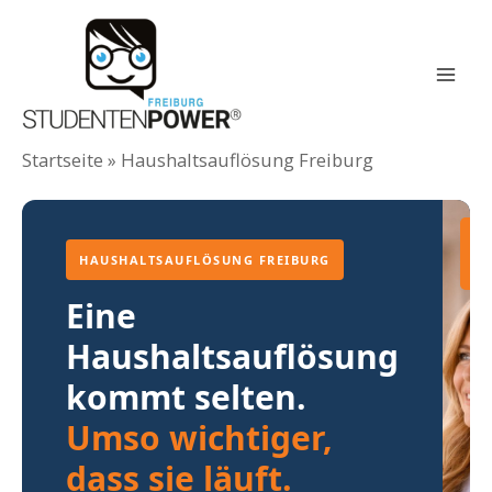
Zum
Inhalt
springen
Mai
Men
Startseite
»
Haushaltsauflösung Freiburg
Ko
HAUSHALTSAUFLÖSUNG FREIBURG
Be
Eine
Haushaltsauflösung
kommt selten.
Umso wichtiger,
dass sie läuft.