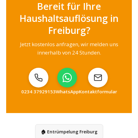
Bereit für Ihre
Haushaltsauflösung in
Freiburg?
Jetzt kostenlos anfragen, wir melden uns
innerhalb von 24 Stunden.
0234 37929153
WhatsApp
Kontaktformular
🏠 Entrümpelung Freiburg