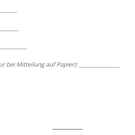
_______
_______
___________
r bei Mitteilung auf Papier): _______________