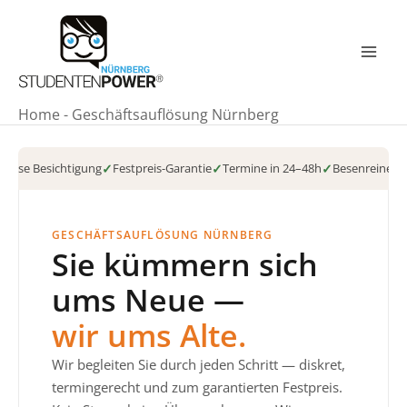
Zum
Inhalt
springen
Mai
Men
Home
-
Geschäftsauflösung Nürnberg
nlose Besichtigung
✓
Festpreis-Garantie
✓
Termine in 24–48h
✓
Besenreine Ü
GESCHÄFTSAUFLÖSUNG NÜRNBERG
Sie kümmern sich
ums Neue —
wir ums Alte.
Wir begleiten Sie durch jeden Schritt — diskret,
termingerecht und zum garantierten Festpreis.