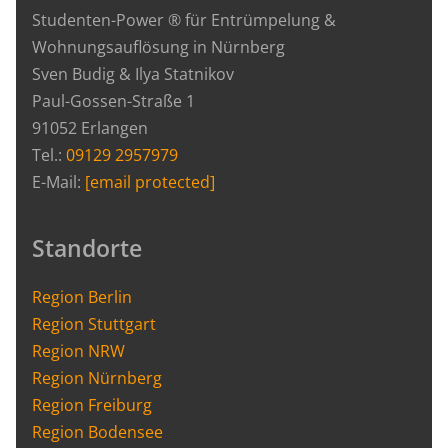
Studenten-Power ® für Entrümpelung &
Wohnungsauflösung in Nürnberg
Sven Budig & Ilya Statnikov
Paul-Gossen-Straße 1
91052 Erlangen
Tel.:
09129 2957979
E-Mail:
[email protected]
Standorte
Region Berlin
Region Stuttgart
Region NRW
Region Nürnberg
Region Freiburg
Region Bodensee