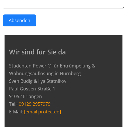
Absenden
Wir sind für Sie da
Studenten-Power ® für Entrümpelung &
Wohnungsauflösung in Nürnberg
Sven Budig & Ilya Statnikov
Paul-Gossen-Straße 1
91052 Erlangen
Tel.:
09129 2957979
E-Mail:
[email protected]