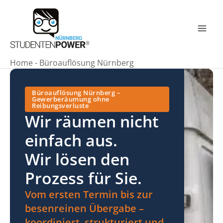
Zum
Inhalt
springen
Mai
Men
Home
-
Büroauflösung Nürnberg
Büroauflösung Nürnberg –
Gewerberäumung ohne
Reibungsverluste
Wir räumen nicht
einfach aus.
Wir lösen den
Prozess für Sie.
Vom ersten Termin bis zur
besenreinen Übergabe –
koordiniert, strukturiert und