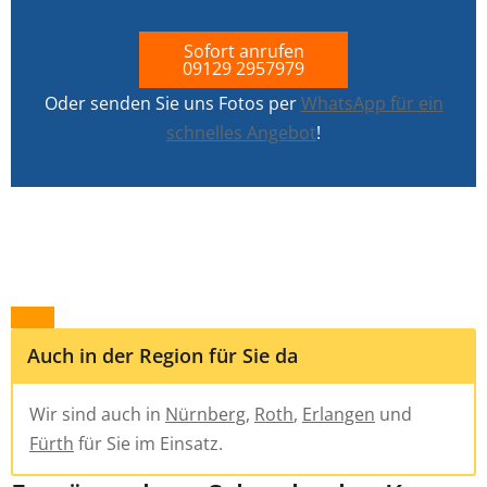
Sofort anrufen
09129 2957979
Oder senden Sie uns Fotos per
WhatsApp für ein
schnelles Angebot
!
Auch in der Region für Sie da
Wir sind auch in
Nürnberg
,
Roth
,
Erlangen
und
Fürth
für Sie im Einsatz.