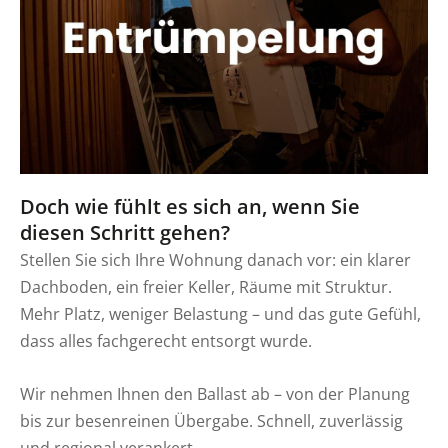
Doch wie fühlt es sich an, wenn Sie
diesen Schritt gehen?
Stellen Sie sich Ihre Wohnung danach vor: ein klarer
Dachboden, ein freier Keller, Räume mit Struktur.
Mehr Platz, weniger Belastung – und das gute Gefühl,
dass alles fachgerecht entsorgt wurde.
Wir nehmen Ihnen den Ballast ab – von der Planung
bis zur besenreinen Übergabe. Schnell, zuverlässig
und regional verankert.