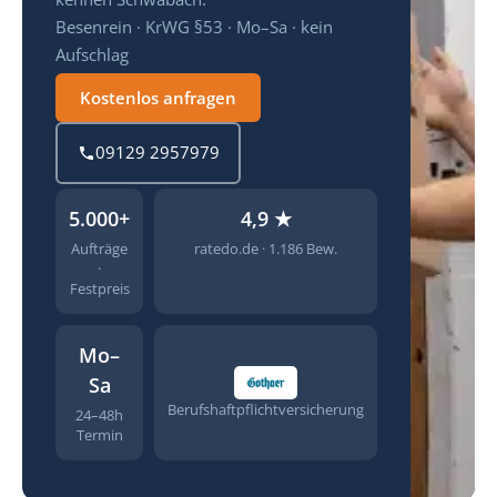
Besenrein · KrWG §53 · Mo–Sa · kein
Aufschlag
Kostenlos anfragen
09129 2957979
5.000+
4,9 ★
Aufträge
ratedo.de · 1.186 Bew.
·
Festpreis
Mo–
Sa
Berufshaftpflichtversicherung
24–48h
Termin