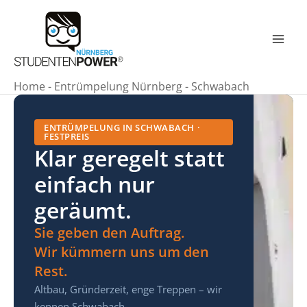
Zum
Inhalt
springen
Mai
Men
Home
-
Entrümpelung Nürnberg
-
Schwabach
ENTRÜMPELUNG IN SCHWABACH ·
FESTPREIS
Klar geregelt statt
einfach nur
geräumt.
Sie geben den Auftrag.
Wir kümmern uns um den
Rest.
Altbau, Gründerzeit, enge Treppen – wir
kennen Schwabach.