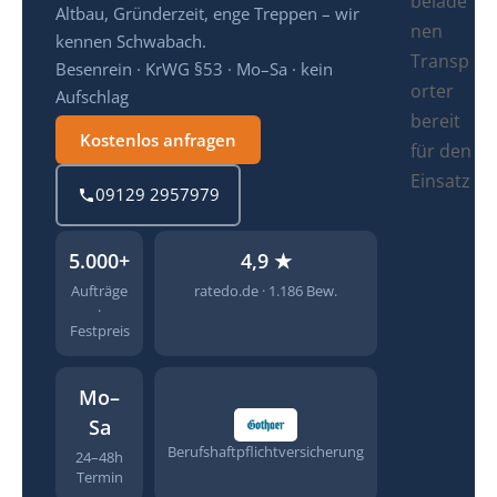
Altbau, Gründerzeit, enge Treppen – wir
kennen Schwabach.
Besenrein · KrWG §53 · Mo–Sa · kein
Aufschlag
Kostenlos anfragen
09129 2957979
5.000+
4,9 ★
Aufträge
ratedo.de · 1.186 Bew.
·
Festpreis
Mo–
Sa
Berufshaftpflichtversicherung
24–48h
Termin