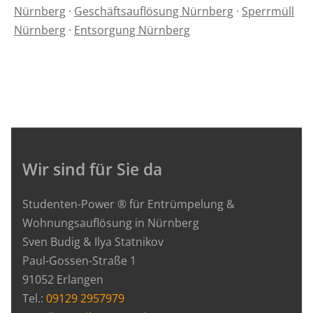
Nürnberg
·
Geschäftsauflösung Nürnberg
·
Sperrmüll
Nürnberg
·
Entsorgung Nürnberg
Wir sind für Sie da
Studenten-Power ® für Entrümpelung &
Wohnungsauflösung in Nürnberg
Sven Budig & Ilya Statnikov
Paul-Gossen-Straße 1
91052 Erlangen
Tel.:
09129 2957979