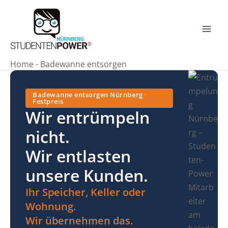
Zum
Inhalt
springen
Mai
Men
Home
-
Badewanne entsorgen
Badewanne entsorgen Nürnberg ·
Festpreis
Wir entrümpeln
nicht.
Wir entlasten
unsere Kunden.
Ihr Speicher, Keller oder
Wohnung.
Wir übernehmen das.