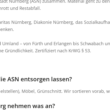
t Stadt Nürnberg (ASN) zusammen. Material geht zu de
rott und Restabfall.
ritas Nürnberg, Diakonie Nürnberg, das Sozialkaufh
senken.
und Umland – von Fürth und Erlangen bis Schwabach u
e Gründlichkeit. Zertifiziert nach KrWG § 53.
die ASN entsorgen lassen?
elstellen), Möbel, Grünschnitt. Wir sortieren vorab,
erg nehmen was an?