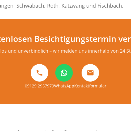
langen, Schwabach, Roth, Katzwang und Fischbach.
stenlosen Besichtigungstermin ve
los und unverbindlich – wir melden uns innerhalb von 24 S
09129 2957979
WhatsApp
Kontaktformular