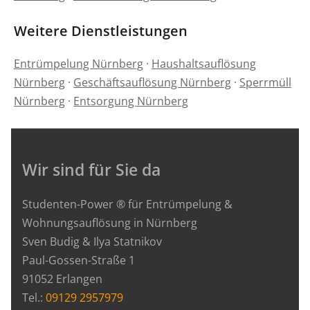
Weitere Dienstleistungen
Entrümpelung Nürnberg
·
Haushaltsauflösung
Nürnberg
·
Geschäftsauflösung Nürnberg
·
Sperrmüll
Nürnberg
·
Entsorgung Nürnberg
Wir sind für Sie da
Studenten-Power ® für Entrümpelung &
Wohnungsauflösung in Nürnberg
Sven Budig & Ilya Statnikov
Paul-Gossen-Straße 1
91052 Erlangen
Tel.:
09129 2957979