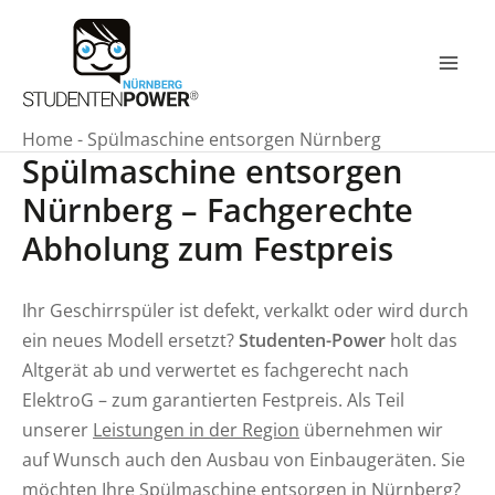
Zum
Inhalt
springen
Mai
Men
Home
-
Spülmaschine entsorgen Nürnberg
Spülmaschine entsorgen
Nürnberg – Fachgerechte
Abholung zum Festpreis
Ihr Geschirrspüler ist defekt, verkalkt oder wird durch
ein neues Modell ersetzt?
Studenten-Power
holt das
Altgerät ab und verwertet es fachgerecht nach
ElektroG – zum garantierten Festpreis. Als Teil
unserer
Leistungen in der Region
übernehmen wir
auf Wunsch auch den Ausbau von Einbaugeräten. Sie
möchten Ihre Spülmaschine entsorgen in Nürnberg?