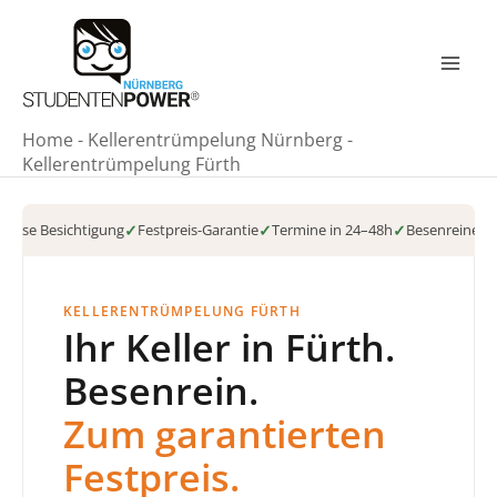
Zum
Inhalt
springen
Mai
Men
Home
-
Kellerentrümpelung Nürnberg
-
Kellerentrümpelung Fürth
nlose Besichtigung
✓
Festpreis-Garantie
✓
Termine in 24–48h
✓
Besenreine Ü
KELLERENTRÜMPELUNG FÜRTH
Ihr Keller in Fürth.
Besenrein.
Zum garantierten
Festpreis.