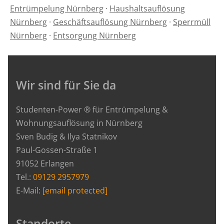
Entrümpelung Nürnberg
·
Haushaltsauflösung
Nürnberg
·
Geschäftsauflösung Nürnberg
·
Sperrmüll
Nürnberg
·
Entsorgung Nürnberg
Wir sind für Sie da
Studenten-Power ® für Entrümpelung &
Wohnungsauflösung in Nürnberg
Sven Budig & Ilya Statnikov
Paul-Gossen-Straße 1
91052 Erlangen
Tel.:
09129 2957979
E-Mail:
[email protected]
Standorte