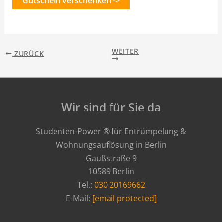
Gutschein verschenken ->
WEITER
ZURÜCK
Wir sind für Sie da
Studenten-Power ® für Entrümpelung &
Wohnungsauflösung in Berlin
Gaußstraße 9
10589 Berlin
Tel.:
030 20169662
E-Mail:
[email protected]